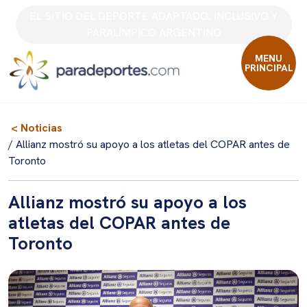
Skip
EL SITIO DEL DEPORTE ADAPTADO, INCLUSIVO Y
to
PARALÍMPICO ARGENTINO
content
MENU
PRINCIPAL
< Noticias
/ Allianz mostró su apoyo a los atletas del COPAR antes de
Toronto
Allianz mostró su apoyo a los
atletas del COPAR antes de
Toronto