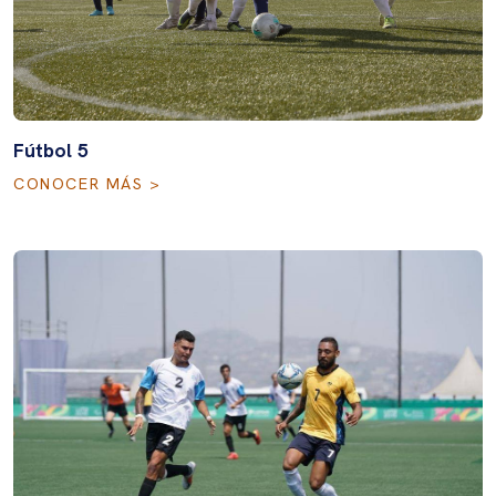
Fútbol 5
CONOCER MÁS >