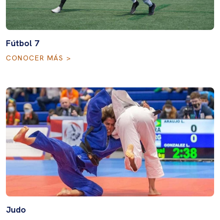
Fútbol 7
CONOCER MÁS >
Judo