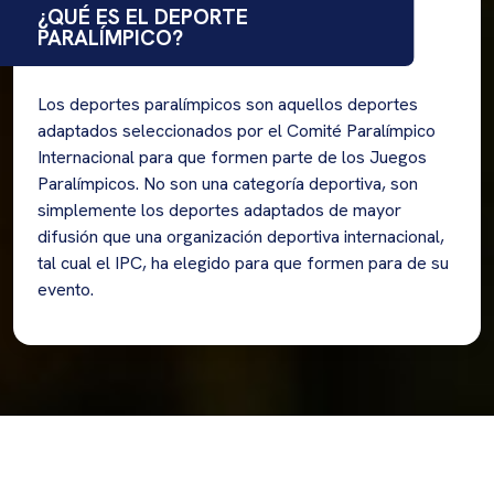
¿QUÉ ES EL DEPORTE
PARALÍMPICO?
Los deportes paralímpicos son aquellos deportes
adaptados seleccionados por el Comité Paralímpico
Internacional para que formen parte de los Juegos
Paralímpicos. No son una categoría deportiva, son
simplemente los deportes adaptados de mayor
difusión que una organización deportiva internacional,
tal cual el IPC, ha elegido para que formen para de su
evento.