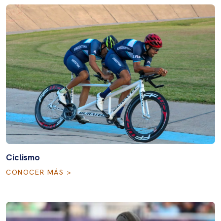
Ciclismo
CONOCER MÁS >