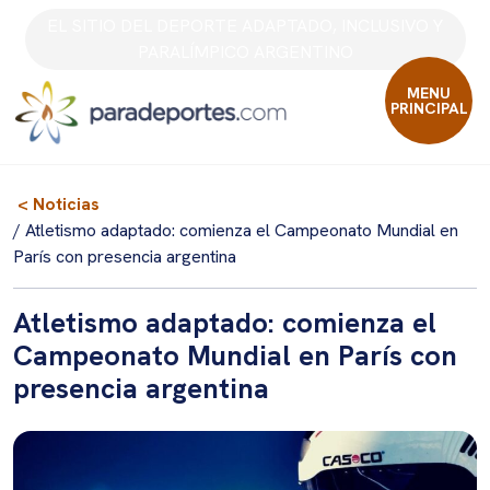
Skip
EL SITIO DEL DEPORTE ADAPTADO, INCLUSIVO Y
to
PARALÍMPICO ARGENTINO
content
MENU
PRINCIPAL
< Noticias
/ Atletismo adaptado: comienza el Campeonato Mundial en
París con presencia argentina
Atletismo adaptado: comienza el
Campeonato Mundial en París con
presencia argentina