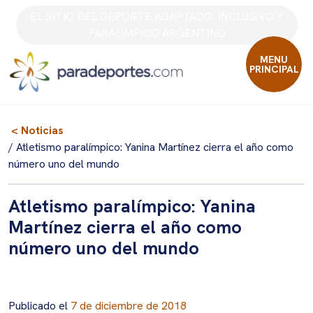
Skip
EL SITIO DEL DEPORTE ADAPTADO, INCLUSIVO Y
to
PARALÍMPICO ARGENTINO
content
MENU
PRINCIPAL
< Noticias
/ Atletismo paralímpico: Yanina Martínez cierra el año como
número uno del mundo
Atletismo paralímpico: Yanina
Martínez cierra el año como
número uno del mundo
Publicado el
7 de diciembre de 2018