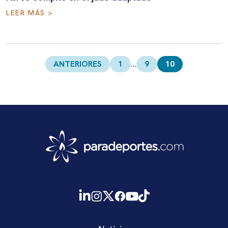
LEER MÁS >
Paginación
de
ANTERIORES
1
…
9
10
entradas