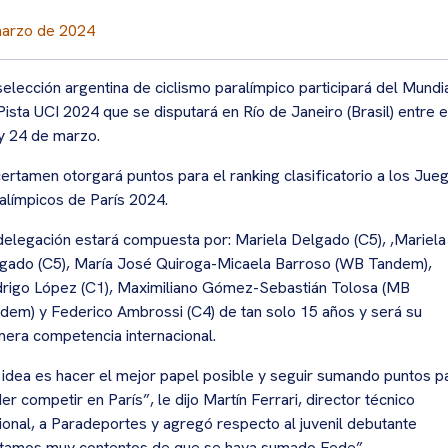
marzo de 2024
selección argentina de ciclismo paralímpico participará del Mundi
Pista UCI 2024 que se disputará en Río de Janeiro (Brasil) entre e
y 24 de marzo.
certamen otorgará puntos para el ranking clasificatorio a los Jue
alímpicos de París 2024.
delegación estará compuesta por: Mariela Delgado (C5), ,Mariela
gado (C5), María José Quiroga-Micaela Barroso (WB Tandem),
rigo López (C1), Maximiliano Gómez-Sebastián Tolosa (MB
dem) y Federico Ambrossi (C4) de tan solo 15 años y será su
mera competencia internacional.
 idea es hacer el mejor papel posible y seguir sumando puntos p
er competir en París”, le dijo Martín Ferrari, director técnico
ional, a Paradeportes y agregó respecto al juvenil debutante
tamos muy contentos de que se haya sumado Fede”.