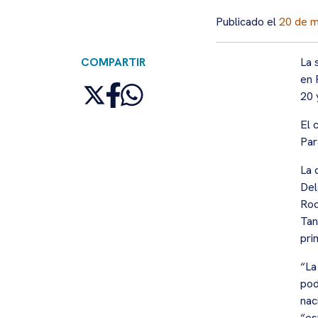
Publicado el
20 de 
COMPARTIR
La 
en 
20 
El 
Par
La 
Del
Rod
Tan
pri
“La
pod
nac
“es