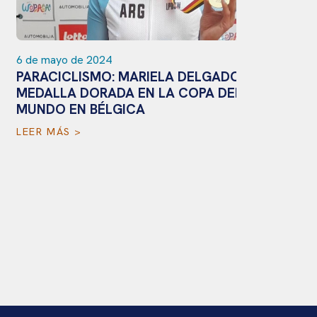
de mayo de 2024
ARACICLISMO: MARIELA DELGADO,
EDALLA DORADA EN LA COPA DEL
UNDO EN BÉLGICA
EER MÁS >
3 de mayo 
CICLISM
PARTICI
EN BÉLG
LEER MÁS 