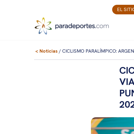
Skip
EL SIT
to
content
< Noticias
/ CICLISMO PARALÍMPICO: ARGEN
CI
VI
PU
20