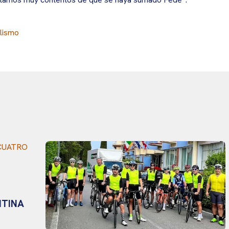
clismo
A