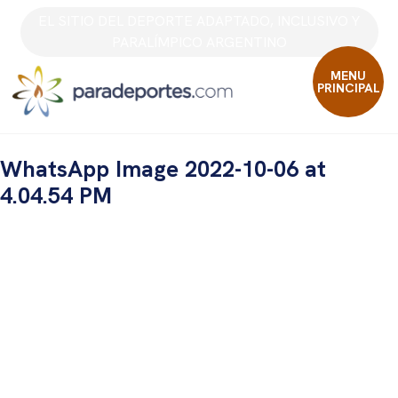
Skip
EL SITIO DEL DEPORTE ADAPTADO, INCLUSIVO Y
to
PARALÍMPICO ARGENTINO
content
MENU
PRINCIPAL
WhatsApp Image 2022-10-06 at
4.04.54 PM