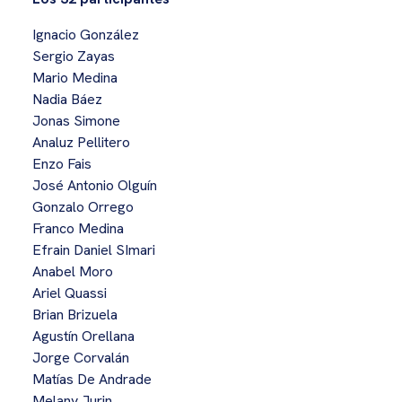
Ignacio González
Sergio Zayas
Mario Medina
Nadia Báez
Jonas Simone
Analuz Pellitero
Enzo Fais
José Antonio Olguín
Gonzalo Orrego
Franco Medina
Efrain Daniel SImari
Anabel Moro
Ariel Quassi
Brian Brizuela
Agustín Orellana
Jorge Corvalán
Matías De Andrade
Melany Jurin