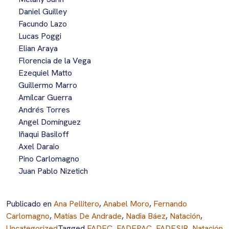
Daniel Guilley
Facundo Lazo
Lucas Poggi
Elian Araya
Florencia de la Vega
Ezequiel Matto
Guillermo Marro
Amílcar Guerra
Andrés Torres
Angel Domínguez
Iñaqui Basiloff
Axel Daraio
Pino Carlomagno
Juan Pablo Nizetich
Publicado en
Ana Pellitero
,
Anabel Moro
,
Fernando
Carlomagno
,
Matías De Andrade
,
Nadia Báez
,
Natación
,
Uncategorized
Tagged
FADEC
,
FADEPAC
,
FADESIR
,
Natación