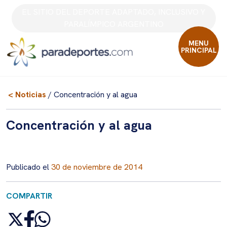
Skip
EL SITIO DEL DEPORTE ADAPTADO, INCLUSIVO Y
to
PARALÍMPICO ARGENTINO
content
MENU
PRINCIPAL
< Noticias
/ Concentración y al agua
Concentración y al agua
Publicado el
30 de noviembre de 2014
COMPARTIR