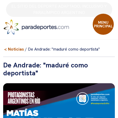
Skip
EL SITIO DEL DEPORTE ADAPTADO, INCLUSIVO Y
to
PARALÍMPICO ARGENTINO
content
MENU
PRINCIPAL
< Noticias
/ De Andrade: "maduré como deportista"
De Andrade: "maduré como
deportista"