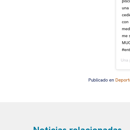
pisc
una 
cedi
con 
medi
me s
MUCH
#en
Una 
Publicado en
Deport
Noticias relacionadas