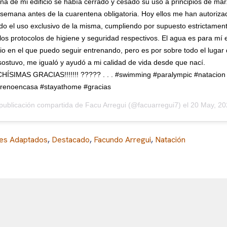
ina de mi edificio se había cerrado y cesado su uso a principios de mar
semana antes de la cuarentena obligatoria. Hoy ellos me han autoriza
do el uso exclusivo de la misma, cumpliendo por supuesto estrictamen
los protocolos de higiene y seguridad respectivos. El agua es para mí e
o en el que puedo seguir entrenando, pero es por sobre todo el lugar
ostuvo, me igualó y ayudó a mi calidad de vida desde que nací.
ÍSIMAS GRACIAS!!!!!!! ????? . . . #swimming #paralympic #natacion
trenoencasa #stayathome #gracias
publicación compartida de
Facu Arregui
(@facuarregui7) el
20 May, 2020 a las 12:5
es Adaptados
,
Destacado
,
Facundo Arregui
,
Natación