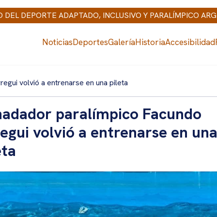
IO DEL DEPORTE ADAPTADO, INCLUSIVO Y PARALÍMPICO AR
Noticias
Deportes
Galería
Historia
Accesibilidad
egui volvió a entrenarse en una pileta
nadador paralímpico Facundo
egui volvió a entrenarse en un
eta