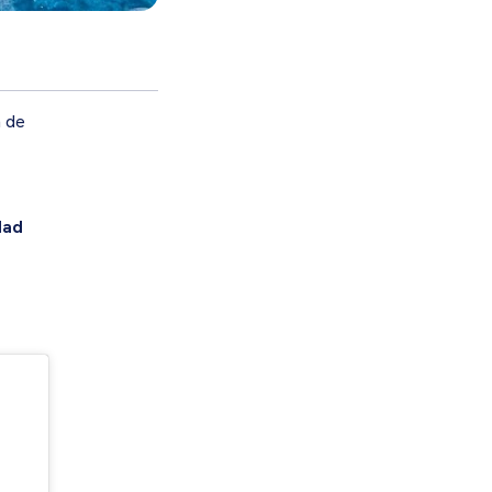
n de
dad