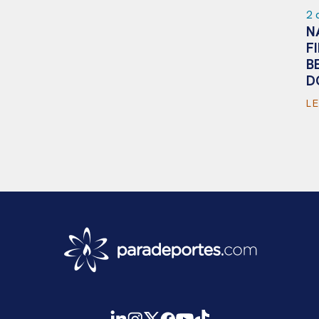
2 
N
F
B
D
L