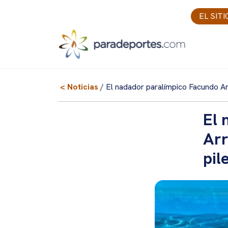
Skip
EL SIT
to
content
< Noticias
/ El nadador paralímpico Facundo Arr
El 
Arr
pil