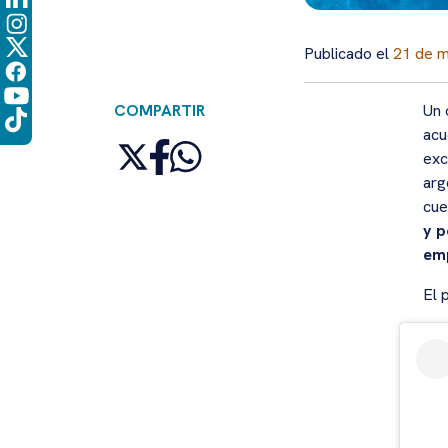
Publicado el
21 de 
COMPARTIR
Un 
acu
exc
arg
cue
y p
emp
El 