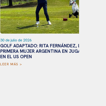
 de julio de 2026
OLF ADAPTADO: RITA FERNÁNDEZ, LA
RIMERA MUJER ARGENTINA EN JUGAR
N EL US OPEN
24 de julio 
EER MÁS >
PARATIR
RODRÍGU
DORADA 
LEER MÁS 