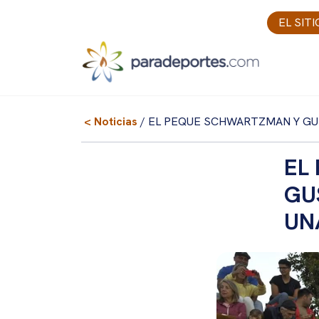
Skip
EL SIT
to
content
< Noticias
/ EL PEQUE SCHWARTZMAN Y GU
EL
GU
UN