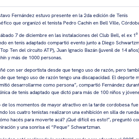
tavo Fernández estuvo presente en la 2da edición de Tenis
éfico que organizó el tenista Pedro Cachín en Bell Ville, Córdob
sábado 7 de diciembre en las instalaciones del Club Bell, el ex 1⁰
do en tenis adaptado compartió evento junto a Diego Schwartz
 Top Ten del circuito ATP), Juan Ignacio Bazán (juvenil de 14 años)
hín y más de 1000 personas.
ñé con ser deportista desde que tengo uso de razón, pero tamb
de que tengo uso de razón tengo una discapacidad. El deporte 
mitió desarrollarme como persona”, compartió Fernández duran
clínica de tenis adaptado que dictó para más de 100 niños y jóven
 de los momentos de mayor atractivo en la tarde cordobesa fue
ndo los cuatro tenistas realizaron una exhibición en silla de rueda
ómo hacés para moverte acá? ¡Qué difícil es esto!”, preguntó co
iración y una sonrisa el “Peque” Schwartzman.