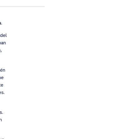
a.
 del
man
,
ién
me
te
es.
s.
n