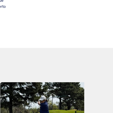
ue
erto