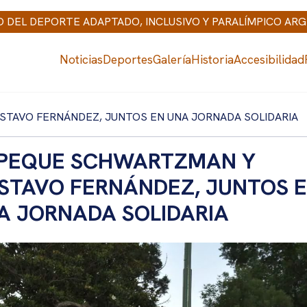
IO DEL DEPORTE ADAPTADO, INCLUSIVO Y PARALÍMPICO AR
Noticias
Deportes
Galería
Historia
Accesibilidad
STAVO FERNÁNDEZ, JUNTOS EN UNA JORNADA SOLIDARIA
 PEQUE SCHWARTZMAN Y
STAVO FERNÁNDEZ, JUNTOS 
A JORNADA SOLIDARIA