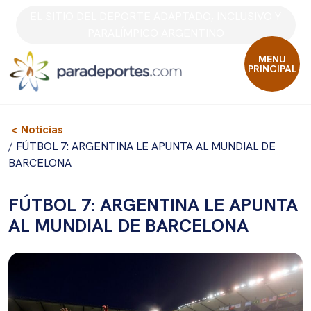
Skip
EL SITIO DEL DEPORTE ADAPTADO, INCLUSIVO Y
to
PARALÍMPICO ARGENTINO
content
MENU
PRINCIPAL
< Noticias
/ FÚTBOL 7: ARGENTINA LE APUNTA AL MUNDIAL DE
BARCELONA
FÚTBOL 7: ARGENTINA LE APUNTA
AL MUNDIAL DE BARCELONA