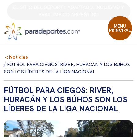
Skip
EL SITIO DEL DEPORTE ADAPTADO, INCLUSIVO Y
to
PARALÍMPICO ARGENTINO
content
MENU
PRINCIPAL
< Noticias
/ FÚTBOL PARA CIEGOS: RIVER, HURACÁN Y LOS BÚHOS
SON LOS LÍDERES DE LA LIGA NACIONAL
FÚTBOL PARA CIEGOS: RIVER,
HURACÁN Y LOS BÚHOS SON LOS
LÍDERES DE LA LIGA NACIONAL