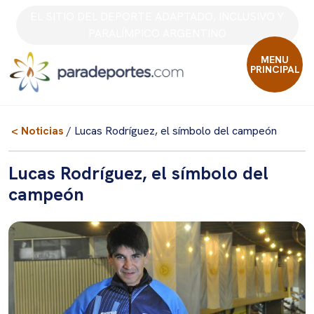
Skip
EL SITIO DEL DEPORTE ADAPTADO, INCLUSIVO Y
to
PARALÍMPICO ARGENTINO
content
MENU
PRINCIPAL
< Noticias
/ Lucas Rodríguez, el símbolo del campeón
Lucas Rodríguez, el símbolo del
campeón