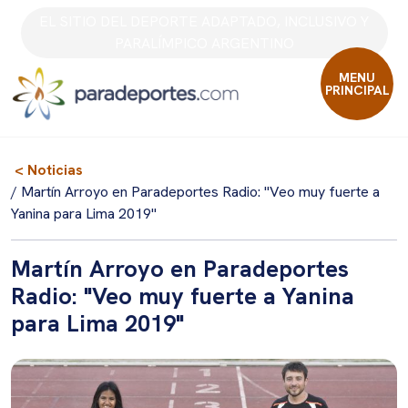
Skip
EL SITIO DEL DEPORTE ADAPTADO, INCLUSIVO Y
to
PARALÍMPICO ARGENTINO
content
MENU
PRINCIPAL
< Noticias
/ Martín Arroyo en Paradeportes Radio: "Veo muy fuerte a
Yanina para Lima 2019"
Martín Arroyo en Paradeportes
Radio: "Veo muy fuerte a Yanina
para Lima 2019"