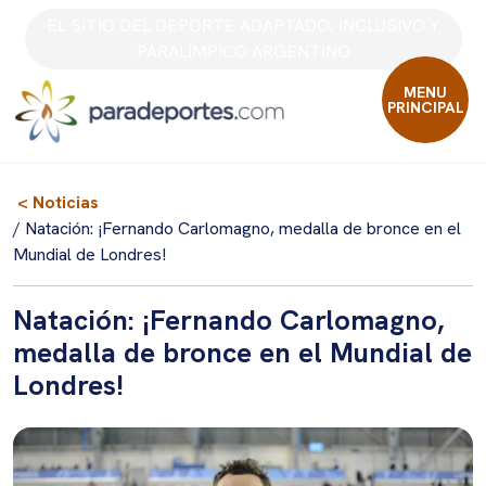
Skip
EL SITIO DEL DEPORTE ADAPTADO, INCLUSIVO Y
to
PARALÍMPICO ARGENTINO
content
MENU
PRINCIPAL
< Noticias
/ Natación: ¡Fernando Carlomagno, medalla de bronce en el
Mundial de Londres!
Natación: ¡Fernando Carlomagno,
medalla de bronce en el Mundial de
Londres!