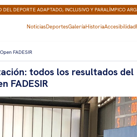
IO DEL DEPORTE ADAPTADO, INCLUSIVO Y PARALÍMPICO AR
Noticias
Deportes
Galería
Historia
Accesibilidad
el Open FADESIR
ación: todos los resultados del
en FADESIR