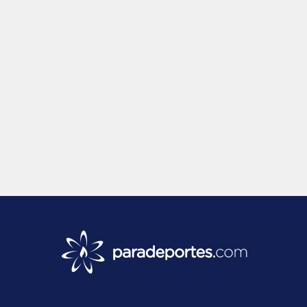
2 
N
F
B
D
L