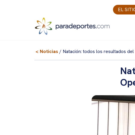
Skip
EL SIT
to
content
< Noticias
/ Natación: todos los resultados d
Nat
Op