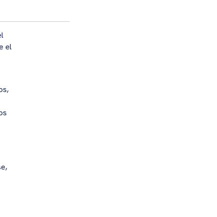
l
e el
os,
los
se,