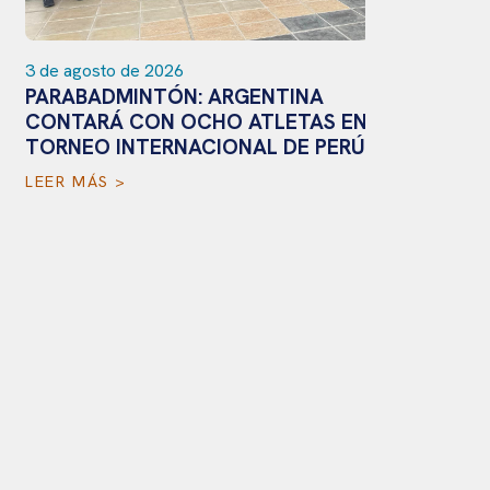
de agosto de 2026
30 de julio 
ARABADMINTÓN: ARGENTINA
GOLF AD
ONTARÁ CON OCHO ATLETAS EN EL
PRIMERA
ORNEO INTERNACIONAL DE PERÚ
EN EL US
EER MÁS >
LEER MÁS 