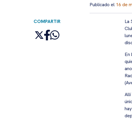
Publicado el
16 de 
COMPARTIR
La 
Clu
lun
dis
En 
qui
ano
Rad
(Av
All
úni
hay
dep