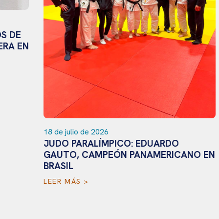
3 
E
P
EN
C
T
L
18 de julio de 2026
JUDO PARALÍMPICO: EDUARDO
GAUTO, CAMPEÓN PANAMERICANO EN
BRASIL
LEER MÁS >