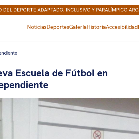
IO DEL DEPORTE ADAPTADO, INCLUSIVO Y PARALÍMPICO AR
Noticias
Deportes
Galería
Historia
Accesibilidad
endiente
va Escuela de Fútbol en
ependiente