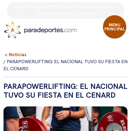
Skip
EL SITIO DEL DEPORTE ADAPTADO, INCLUSIVO Y
to
PARALÍMPICO ARGENTINO
content
MENU
PRINCIPAL
< Noticias
/ PARAPOWERLIFTING: EL NACIONAL TUVO SU FIESTA EN
EL CENARD
PARAPOWERLIFTING: EL NACIONAL
TUVO SU FIESTA EN EL CENARD