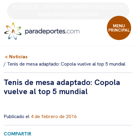
Skip
EL SITIO DEL DEPORTE ADAPTADO, INCLUSIVO Y
to
PARALÍMPICO ARGENTINO
content
MENU
PRINCIPAL
< Noticias
/ Tenis de mesa adaptado: Copola vuelve al top 5 mundial
Tenis de mesa adaptado: Copola
vuelve al top 5 mundial
Publicado el
4 de febrero de 2016
COMPARTIR