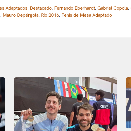
es Adaptados
,
Destacado
,
Fernando Eberhardt
,
Gabriel Copola
,
s
,
Mauro Depérgola
,
Río 2016
,
Tenis de Mesa Adaptado