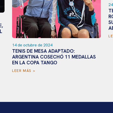
24
T
R
S
E,
A
L
L
14 de octubre de 2024
TENIS DE MESA ADAPTADO:
ARGENTINA COSECHÓ 11 MEDALLAS
EN LA COPA TANGO
LEER MÁS >