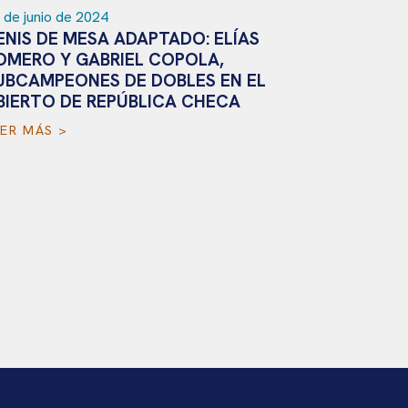
 de junio de 2024
ENIS DE MESA ADAPTADO: ELÍAS
OMERO Y GABRIEL COPOLA,
UBCAMPEONES DE DOBLES EN EL
BIERTO DE REPÚBLICA CHECA
16 de junio
EER MÁS >
ELÍAS RO
QUE YA T
LEER MÁS 