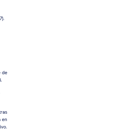
).
e de
.
,
tras
a en
ivo.