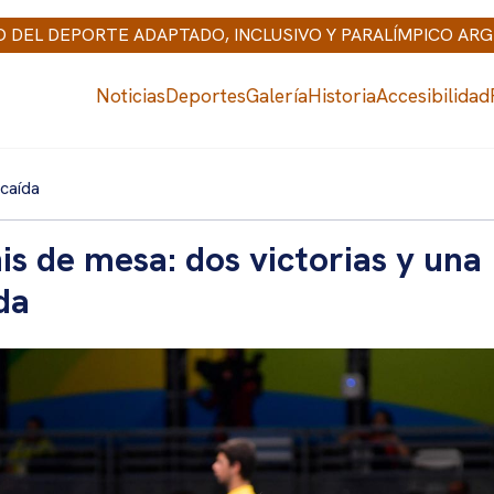
IO DEL DEPORTE ADAPTADO, INCLUSIVO Y PARALÍMPICO AR
Noticias
Deportes
Galería
Historia
Accesibilidad
 caída
is de mesa: dos victorias y una
da