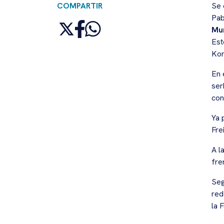
COMPARTIR
Se 
Pab
Mu
Est
Kor
En 
ser
con
Ya 
Fre
A l
fre
Seg
red
la 