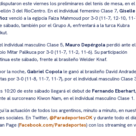
disputaron este viernes los preliminares del tenis de mesa, en el
ellón 3 del RioCentro. En el individual femenino Clase 7,
Giselle
ñoz
venció a la egipcia Faiza Mahmoud por 3-0 (11-7, 12-10, 11-7
e sábado, también por el Grupo A, enfrentará a la turca Kubra
kut.
el individual masculino Clase 5,
Mauro Depérgola
perdió ante el
bio Mitar Palikuca por 3-0 (11-7, 11-2, 11-6). Su participación
tinua este sábado, frente al brasileño Welder Knaf.
por la noche,
Gabriel Copola
le ganó al brasileño David Andrad
itas por 3-0 (11-8, 11-7, 11-7), por el individual masculino Clase 3
as 10:20 de este sábado llegará el debut de
Fernando Eberhart
nte al surcoreano Kiwon Nam, en el individual masculino Clase 1.
uí la actuación de todos los argentinos, minuto a minuto, en nues
es sociales. En Twitter,
@ParadeportesOK
y durante todo el dí
Fan Page (
Facebook.com/Paradeportes
) con los streaming en v