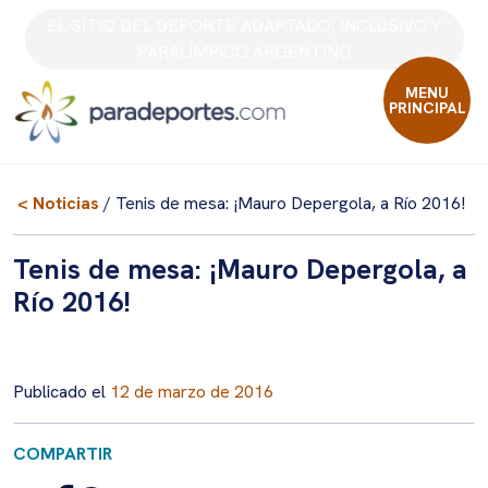
Skip
EL SITIO DEL DEPORTE ADAPTADO, INCLUSIVO Y
to
PARALÍMPICO ARGENTINO
content
MENU
PRINCIPAL
< Noticias
/ Tenis de mesa: ¡Mauro Depergola, a Río 2016!
Tenis de mesa: ¡Mauro Depergola, a
Río 2016!
Publicado el
12 de marzo de 2016
COMPARTIR