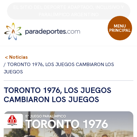
Skip
EL SITIO DEL DEPORTE ADAPTADO, INCLUSIVO Y
to
PARALÍMPICO ARGENTINO
content
MENU
PRINCIPAL
< Noticias
/ TORONTO 1976, LOS JUEGOS CAMBIARON LOS
JUEGOS
TORONTO 1976, LOS JUEGOS
CAMBIARON LOS JUEGOS