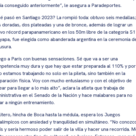
ía conseguido anteriormente”, le asegura a Paradeportes.
é pasó en Santiago 2023? La rompió toda: obtuvo seis medallas;
s doradas, dos plateadas y una de bronce, además de lograr un
vo récord parapanamericano en los 50m libre de la categoría S1
yapa, fue elegida como abanderada argentina en la ceremonia d
usura.
ego a París con buenas sensaciones. Sé que va a ser una
petencia muy dura y que hay que estar preparada al 110% y por
o estamos trabajando no solo en la pileta, sino también en la
paración física. Voy con mucho entusiasmo y con el objetivo de
ear para llegar a lo más alto”, aclara la atleta que trabaja de
inistrativa en el Senado de la Nación y hace malabares para no
tar a ningún entrenamiento.
litero, hincha de Boca hasta la médula, espera los Juegos
alímpicos con ansiedad y tranquilidad en simultáneo. “No conozc
ís y sería hermoso poder salir de la villa y hacer una recorrida. 