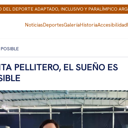
IO DEL DEPORTE ADAPTADO, INCLUSIVO Y PARALÍMPICO AR
Noticias
Deportes
Galería
Historia
Accesibilidad
 POSIBLE
ITA PELLITERO, EL SUEÑO ES
SIBLE