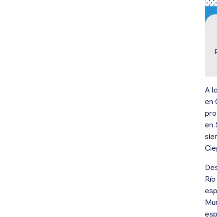
A l
en 
pro
en 
sie
Cie
Des
Río
esp
Mun
esp