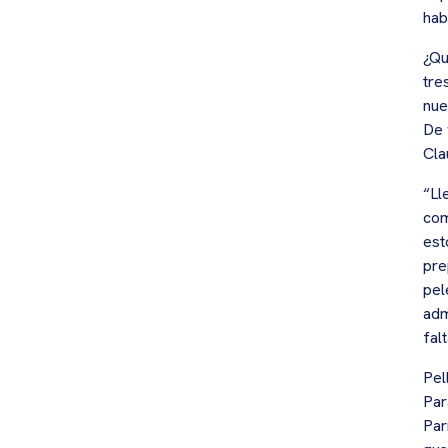
hab
¿Qu
tre
nue
De 
Cla
“Ll
com
est
pre
pel
adm
fal
Pel
Par
Par