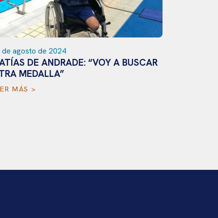
 de agosto de 2024
16 de agos
ATÍAS DE ANDRADE: “VOY A BUSCAR
LUIS CR
TRA MEDALLA”
EN TOKI
EER MÁS >
LEER MÁS 