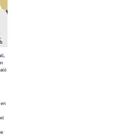
ll,
un
taló
 en
el
ue