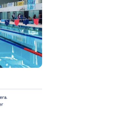
era.
er