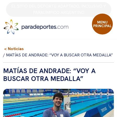
Skip
EL SITIO DEL DEPORTE ADAPTADO, INCLUSIVO Y
to
PARALÍMPICO ARGENTINO
content
MENU
PRINCIPAL
< Noticias
/ MATÍAS DE ANDRADE: “VOY A BUSCAR OTRA MEDALLA”
MATÍAS DE ANDRADE: “VOY A
BUSCAR OTRA MEDALLA”