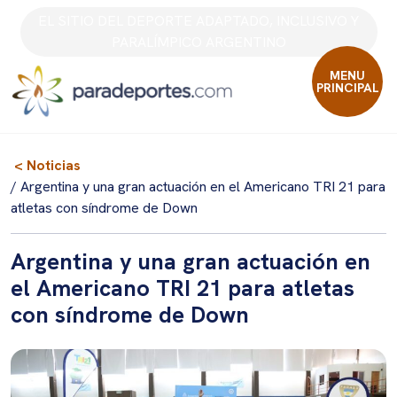
Skip
EL SITIO DEL DEPORTE ADAPTADO, INCLUSIVO Y
to
PARALÍMPICO ARGENTINO
content
MENU
PRINCIPAL
< Noticias
/ Argentina y una gran actuación en el Americano TRI 21 para
atletas con síndrome de Down
Argentina y una gran actuación en
el Americano TRI 21 para atletas
con síndrome de Down