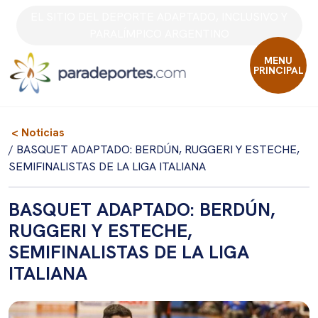
Skip
EL SITIO DEL DEPORTE ADAPTADO, INCLUSIVO Y
to
PARALÍMPICO ARGENTINO
content
MENU
PRINCIPAL
< Noticias
/ BASQUET ADAPTADO: BERDÚN, RUGGERI Y ESTECHE,
SEMIFINALISTAS DE LA LIGA ITALIANA
BASQUET ADAPTADO: BERDÚN,
RUGGERI Y ESTECHE,
SEMIFINALISTAS DE LA LIGA
ITALIANA