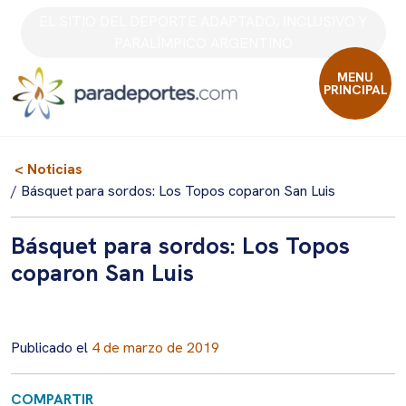
Skip
EL SITIO DEL DEPORTE ADAPTADO, INCLUSIVO Y
to
PARALÍMPICO ARGENTINO
content
MENU
PRINCIPAL
< Noticias
/ Básquet para sordos: Los Topos coparon San Luis
Básquet para sordos: Los Topos
coparon San Luis
Publicado el
4 de marzo de 2019
COMPARTIR