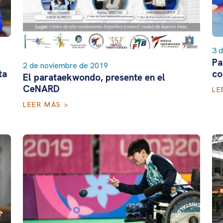
3 
Pa
2 de noviembre de 2019
co
ta
El parataekwondo, presente en el
CeNARD
LE
LEER MÁS >