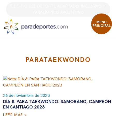
Skip
EL SITIO DEL DEPORTE ADAPTADO, INCLUSIVO Y
to
PARALÍMPICO ARGENTINO
content
MENU
PRINCIPAL
PARATAEKWONDO
26 de noviembre de 2023
DÍA 8: PARA TAEKWONDO: SAMORANO, CAMPEÓN
EN SANTIAGO 2023
LEER MÁS >