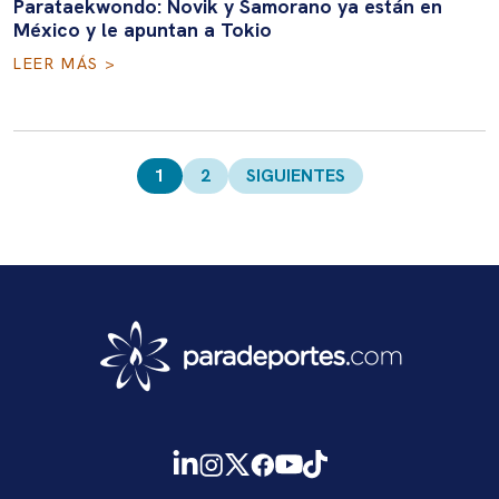
Parataekwondo: Novik y Samorano ya están en
México y le apuntan a Tokio
LEER MÁS >
Paginación
de
1
2
SIGUIENTES
entradas