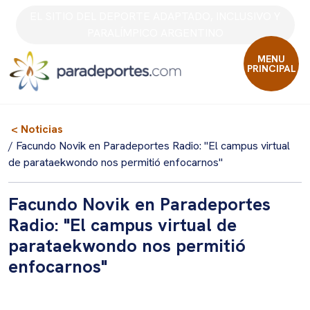
Skip
EL SITIO DEL DEPORTE ADAPTADO, INCLUSIVO Y
to
PARALÍMPICO ARGENTINO
content
MENU
PRINCIPAL
< Noticias
/ Facundo Novik en Paradeportes Radio: "El campus virtual
de parataekwondo nos permitió enfocarnos"
Facundo Novik en Paradeportes
Radio: "El campus virtual de
parataekwondo nos permitió
enfocarnos"