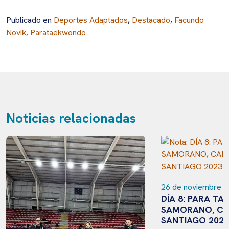
Publicado en
Deportes Adaptados
,
Destacado
,
Facundo
Novik
,
Parataekwondo
Noticias relacionadas
26 de noviembre d
DÍA 8: PARA T
SAMORANO, CA
SANTIAGO 2023