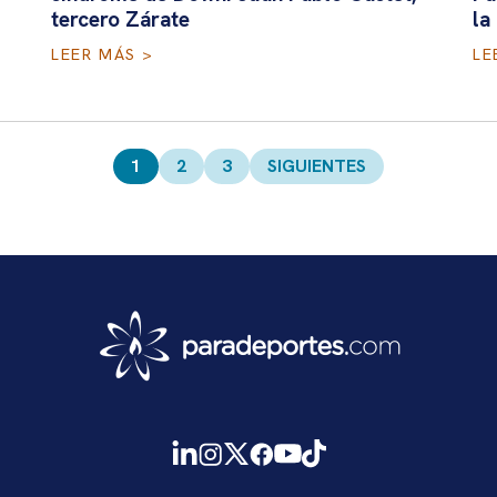
tercero Zárate
la
LEER MÁS >
LE
1
2
3
SIGUIENTES