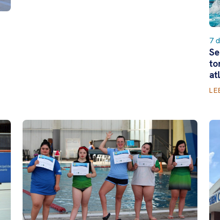
7 
Se
to
at
LE