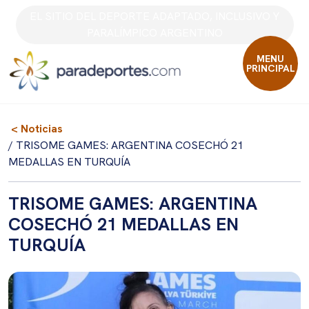
Skip
EL SITIO DEL DEPORTE ADAPTADO, INCLUSIVO Y
to
PARALÍMPICO ARGENTINO
content
MENU
PRINCIPAL
< Noticias
/ TRISOME GAMES: ARGENTINA COSECHÓ 21
MEDALLAS EN TURQUÍA
TRISOME GAMES: ARGENTINA
COSECHÓ 21 MEDALLAS EN
TURQUÍA