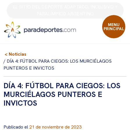
Skip
EL SITIO DEL DEPORTE ADAPTADO, INCLUSIVO Y
to
PARALÍMPICO ARGENTINO
content
MENU
PRINCIPAL
< Noticias
/ DÍA 4: FÚTBOL PARA CIEGOS: LOS MURCIÉLAGOS
PUNTEROS E INVICTOS
DÍA 4: FÚTBOL PARA CIEGOS: LOS
MURCIÉLAGOS PUNTEROS E
INVICTOS
Publicado el
21 de noviembre de 2023