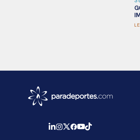
3 de julio de 2024
GOALBALL: LOS MAPACHES,
12
G
IMBATIBLES EN MENDOZA
E
LEER MÁS >
L