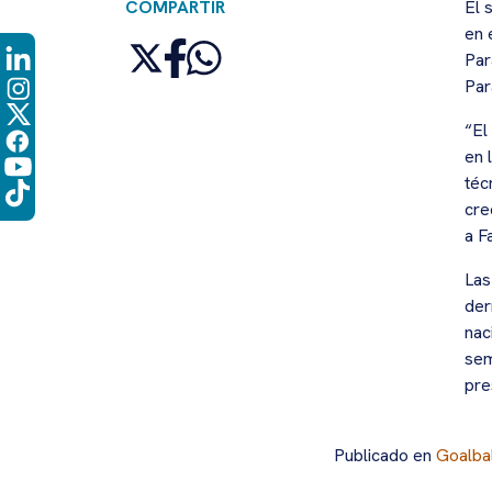
COMPARTIR
El 
en 
Par
Par
“El
en 
téc
cre
a F
Las
der
nac
sem
pre
Publicado en
Goalbal