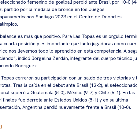
seleccionado femenino de goalball perdió ante Brasil por 10-0 (4
el partido por la medalla de bronce en los Juegos
apanamericanos Santiago 2023 en el Centro de Deportes
alímpico.
 balance es más que positivo. Para Las Topas es un orgullo termi
la cuarta posición y es importante que tanto jugadoras como cue
nico nos llevemos todo lo aprendido en esta competencia. A segu
ciendo”, indicó Jorgelina Zerdán, integrante del cuerpo técnico j
acundo Rodríguez.
 Topas cerraron su participación con un saldo de tres victorias y 
rotas. Tras la caída en el debut ante Brasil (12-2), el seleccionad
ional superó a Guatemala (8-0), México (9-7) y Chile (6-1). En las
ifinales fue derrota ante Estados Unidos (8-1) y en su última
sentación, Argentina perdió nuevamente frente a Brasil (10-0).
l