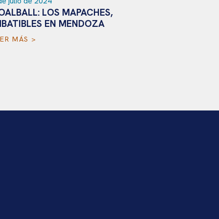
LEER MÁS 
 de abril de 2024
OALBALL: “QUEREMOS FEDERALIZAR
STA DISCIPLINA”
EER MÁS >