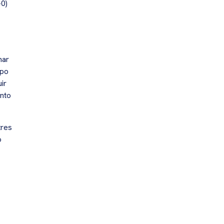
-0)
nar
rpo
ir
unto
tres
o