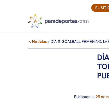
Skip
EL SIT
to
content
< Noticias
/ DÍA 8: GOALBALL FEMENINO: L
DÍ
TO
PU
Publicado el
25 de n