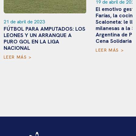
19 de abril de 2023
El emotivo gesto de Antonia
Farías, la cocinera de la
Scaloneta: le llevó sus famo
de 2023
milanesas a la Selección
ARA AMPUTADOS: LOS
Argentina de Powerchair a la
UN ARRANQUE A
Cena Solidaria
EN LA LIGA
LEER MÁS >
>