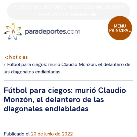
Skip
EL SITIO DEL DEPORTE ADAPTADO, INCLUSIVO Y
to
PARALÍMPICO ARGENTINO
content
MENU
PRINCIPAL
< Noticias
/ Fútbol para ciegos: murió Claudio Monzón, el delantero de
las diagonales endiabladas
Fútbol para ciegos: murió Claudio
Monzón, el delantero de las
diagonales endiabladas
Publicado el
20 de junio de 2022