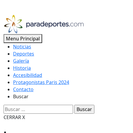
Skip
EL SITIO DEL DEPORTE ADAPTADO, INCLUSIVO Y
to
PARALÍMPICO ARGENTINO
content
Menu Principal
Noticias
Deportes
Galería
Historia
Accesibilidad
Protagonistas Paris 2024
Contacto
Buscar
Buscar:
CERRAR X