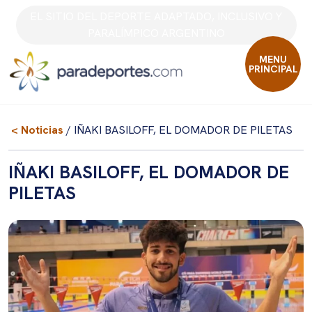
Skip
EL SITIO DEL DEPORTE ADAPTADO, INCLUSIVO Y
to
PARALÍMPICO ARGENTINO
content
MENU
PRINCIPAL
< Noticias
/ IÑAKI BASILOFF, EL DOMADOR DE PILETAS
IÑAKI BASILOFF, EL DOMADOR DE
PILETAS