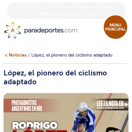
Skip
EL SITIO DEL DEPORTE ADAPTADO, INCLUSIVO Y
to
PARALÍMPICO ARGENTINO
content
MENU
PRINCIPAL
< Noticias
/ López, el pionero del ciclismo adaptado
López, el pionero del ciclismo
adaptado