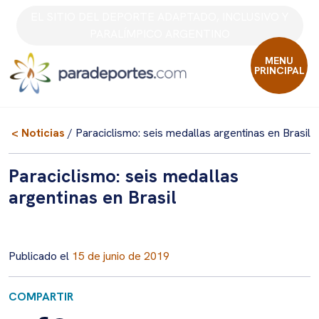
Skip
EL SITIO DEL DEPORTE ADAPTADO, INCLUSIVO Y
to
PARALÍMPICO ARGENTINO
content
MENU
PRINCIPAL
< Noticias
/ Paraciclismo: seis medallas argentinas en Brasil
Paraciclismo: seis medallas
argentinas en Brasil
Publicado el
15 de junio de 2019
COMPARTIR