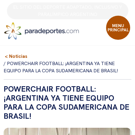
Skip
EL SITIO DEL DEPORTE ADAPTADO, INCLUSIVO Y
to
PARALÍMPICO ARGENTINO
content
MENU
PRINCIPAL
< Noticias
/ POWERCHAIR FOOTBALL: ¡ARGENTINA YA TIENE
EQUIPO PARA LA COPA SUDAMERICANA DE BRASIL!
POWERCHAIR FOOTBALL:
¡ARGENTINA YA TIENE EQUIPO
PARA LA COPA SUDAMERICANA DE
BRASIL!