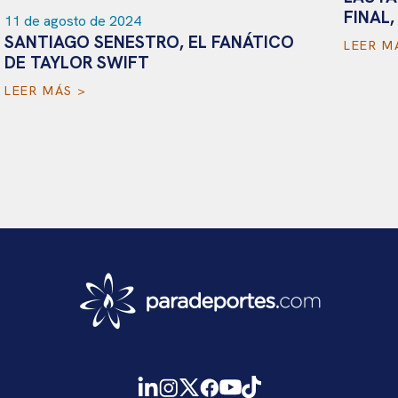
20
FINAL, SU GRAN OBJETIVO
M
LEER MÁS >
O
L