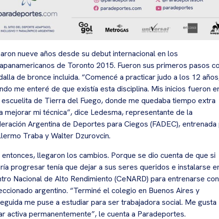
aron nueve años desde su debut internacional en los
apanamericanos de Toronto 2015. Fueron sus primeros pasos c
alla de bronce incluida. “Comencé a practicar judo a los 12 años
ndo me enteré de que existía esta disciplina. Mis inicios fueron e
 escuelita de Tierra del Fuego, donde me quedaba tiempo extra
a mejorar mi técnica”, dice Ledesma, representante de la
eración Argentina de Deportes para Ciegos (FADEC), entrenada
llermo Traba y Walter Dzurovcin.
, entonces, llegaron los cambios. Porque se dio cuenta de que si
ría progresar tenía que dejar a sus seres queridos e instalarse e
tro Nacional de Alto Rendimiento (CeNARD) para entrenarse con
eccionado argentino. “Terminé el colegio en Buenos Aires y
eguida me puse a estudiar para ser trabajadora social. Me gusta
ar activa permanentemente”, le cuenta a Paradeportes.