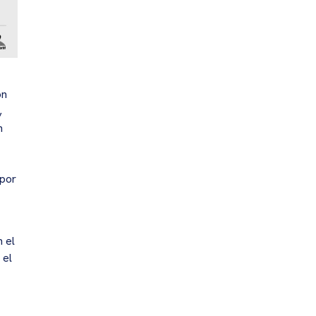
on
,
n
 por
n el
 el