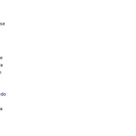
 se
de
da
n
edo
la