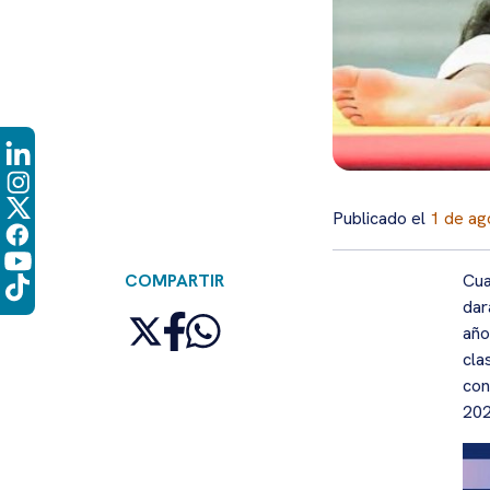
Publicado el
1 de ag
COMPARTIR
Cua
dar
año
cla
con
202