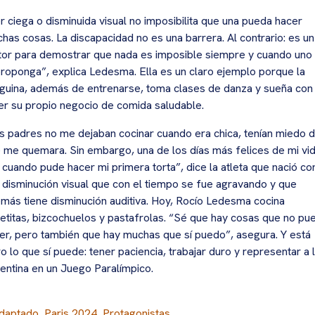
r ciega o disminuida visual no imposibilita que una pueda hacer
has cosas. La discapacidad no es una barrera. Al contrario: es un
or para demostrar que nada es imposible siempre y cuando uno
proponga”, explica Ledesma. Ella es un claro ejemplo porque la
guina, además de entrenarse, toma clases de danza y sueña con
er su propio negocio de comida saludable.
s padres no me dejaban cocinar cuando era chica, tenían miedo 
 me quemara. Sin embargo, una de los días más felices de mi vi
 cuando pude hacer mi primera torta”, dice la atleta que nació co
 disminución visual que con el tiempo se fue agravando y que
más tiene disminución auditiva. Hoy, Rocío Ledesma cocina
letitas, bizcochuelos y pastafrolas. “Sé que hay cosas que no pu
er, pero también que hay muchas que sí puedo”, asegura. Y está
ro lo que sí puede: tener paciencia, trabajar duro y representar a 
entina en un Juego Paralímpico.
daptado
,
Paris 2024
,
Protagonistas