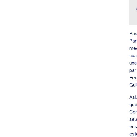
Pas
Par
med
cua
una
par
Fed
Gui
Así
que
Cen
sel
ens
est