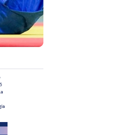
e
5
la
gia