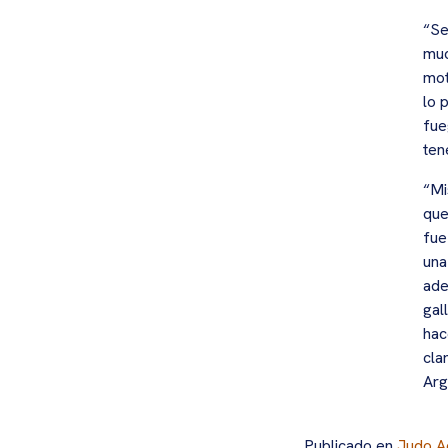
“Se
muc
mot
lo 
fue
ten
“Mi
que
fue
una
ade
gal
hac
cla
Arg
Publicado en
Judo A