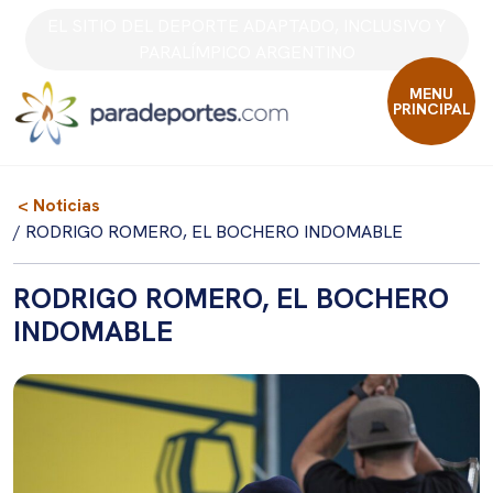
Skip
EL SITIO DEL DEPORTE ADAPTADO, INCLUSIVO Y
to
PARALÍMPICO ARGENTINO
content
MENU
PRINCIPAL
< Noticias
/ RODRIGO ROMERO, EL BOCHERO INDOMABLE
RODRIGO ROMERO, EL BOCHERO
INDOMABLE