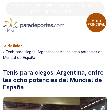
Skip
EL SITIO DEL DEPORTE ADAPTADO, INCLUSIVO Y
to
PARALÍMPICO ARGENTINO
content
MENU
PRINCIPAL
< Noticias
/ Tenis para ciegos: Argentina, entre las ocho potencias del
Mundial de España
Tenis para ciegos: Argentina, entre
las ocho potencias del Mundial de
España