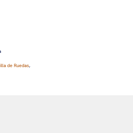
a
illa de Ruedas
,