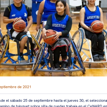
eptiembre de 2021
de el sábado 25 de septiembre hasta el jueves 30, el seleccion
enino de básquet sobre silla de ruedas trabaja en el CeNARD e