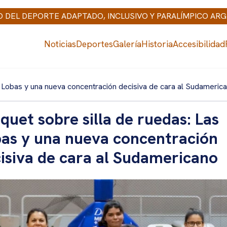
IO DEL DEPORTE ADAPTADO, INCLUSIVO Y PARALÍMPICO AR
Noticias
Deportes
Galería
Historia
Accesibilidad
s Lobas y una nueva concentración decisiva de cara al Sudameric
quet sobre silla de ruedas: Las
as y una nueva concentración
isiva de cara al Sudamericano