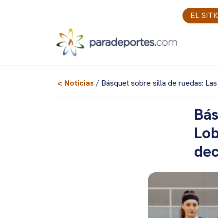
Skip
EL SIT
to
content
< Noticias
/ Básquet sobre silla de ruedas: La
Bás
Lob
dec