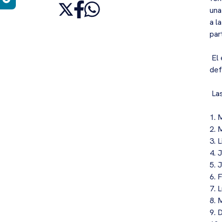
una
a l
par
El 
defi
Las
1. 
2. 
3. 
4. 
5. 
6. 
7. 
8. 
9. 