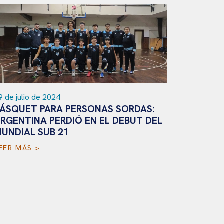
 de julio de 2024
ÁSQUET PARA PERSONAS SORDAS:
RGENTINA PERDIÓ EN EL DEBUT DEL
UNDIAL SUB 21
25 de marz
BASQUET
EER MÁS >
RUGGERI
ITALIANA
LEER MÁS 