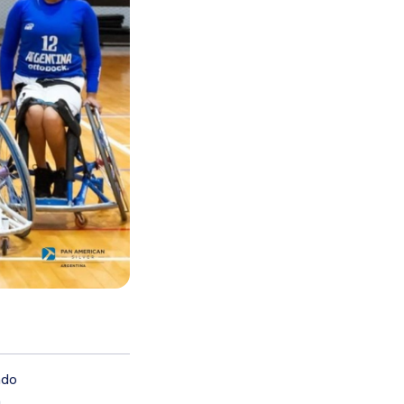
ado
n