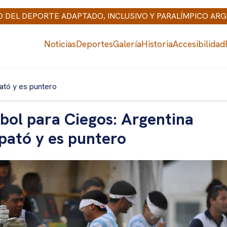
IO DEL DEPORTE ADAPTADO, INCLUSIVO Y PARALÍMPICO AR
Noticias
Deportes
Galería
Historia
Accesibilidad
ató y es puntero
bol para Ciegos: Argentina
ató y es puntero