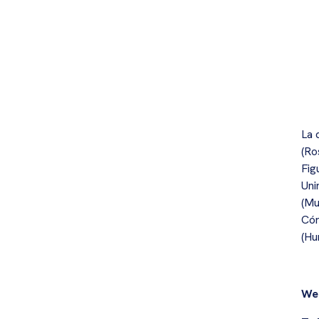
La 
(Ro
Fig
Uni
(Mu
Cór
(Hu
We