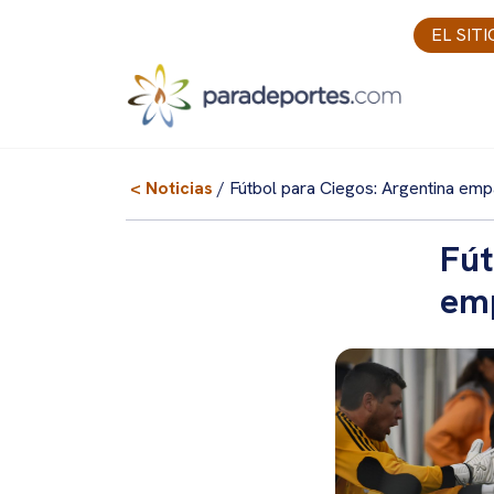
Skip
EL SIT
to
content
< Noticias
/ Fútbol para Ciegos: Argentina emp
Fút
emp