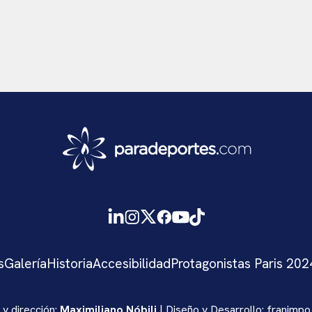
s
Galería
Historia
Accesibilidad
Protagonistas Paris 202
 y dirección:
Maximiliano Nóbili
| Diseño y Desarrollo:
franimpo