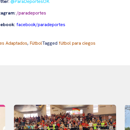
tter
:
@ParaDeportesOK
tagram
:
/paradeportes
cebook
:
facebook/paradeportes
es Adaptados
,
Fútbol
Tagged
fútbol para ciegos