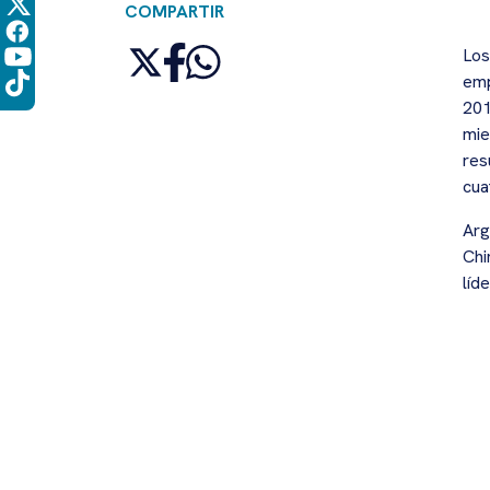
COMPARTIR
Los
emp
201
mie
res
cua
Arg
Chi
líd