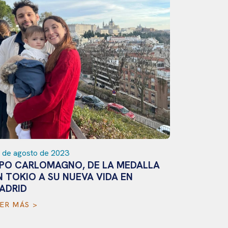
 de agosto de 2023
IPO CARLOMAGNO, DE LA MEDALLA
N TOKIO A SU NUEVA VIDA EN
ADRID
18 de julio 
PARABAD
EER MÁS >
CIRCUIT