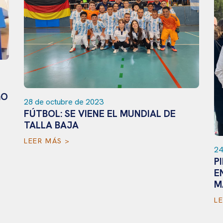
GO
28 de octubre de 2023
FÚTBOL: SE VIENE EL MUNDIAL DE
TALLA BAJA
LEER MÁS >
24
P
E
M
L