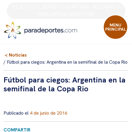
Skip
EL SITIO DEL DEPORTE ADAPTADO, INCLUSIVO Y
to
PARALÍMPICO ARGENTINO
content
MENU
PRINCIPAL
< Noticias
/ Fútbol para ciegos: Argentina en la semifinal de la Copa Rio
Fútbol para ciegos: Argentina en la
semifinal de la Copa Rio
Publicado el
4 de junio de 2016
COMPARTIR