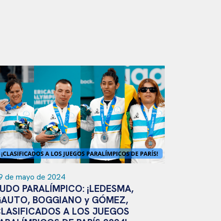
 de mayo de 2024
15 de mayo
UDO PARALÍMPICO: ¡LEDESMA,
JUDO PA
AUTO, BOGGIANO y GÓMEZ,
ARGENTI
LASIFICADOS A LOS JUEGOS
ÚLTIMAS 