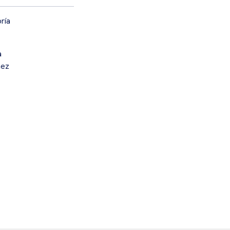
ría
a
mez