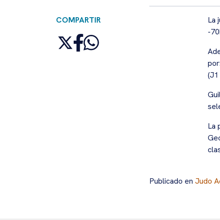
COMPARTIR
La 
-70
Ade
por
(J1
Gui
sel
La 
Geo
cla
Publicado en
Judo A