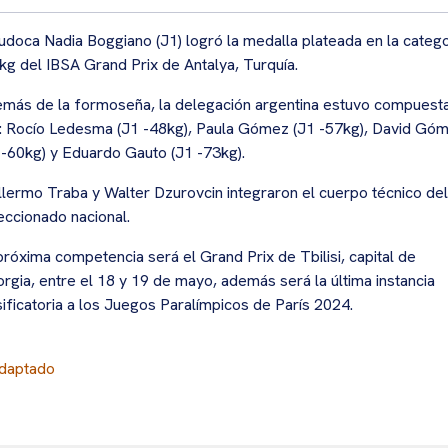
judoca Nadia Boggiano (J1) logró la medalla plateada en la catego
kg del IBSA Grand Prix de Antalya, Turquía.
más de la formoseña, la delegación argentina estuvo compuest
: Rocío Ledesma (J1 -48kg), Paula Gómez (J1 -57kg), David Gó
 -60kg) y Eduardo Gauto (J1 -73kg).
llermo Traba y Walter Dzurovcin integraron el cuerpo técnico del
eccionado nacional.
próxima competencia será el Grand Prix de Tbilisi, capital de
rgia, entre el 18 y 19 de mayo, además será la última instancia
sificatoria a los Juegos Paralímpicos de París 2024.
daptado