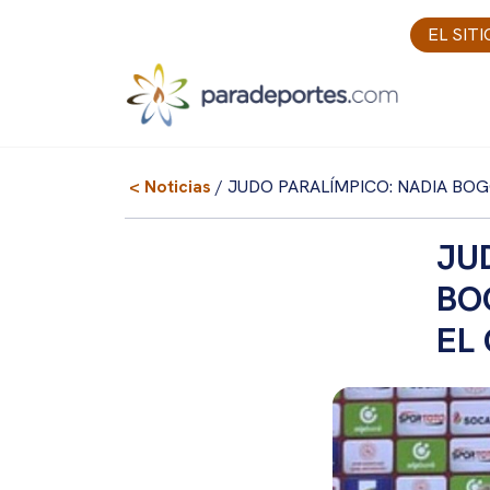
Skip
EL SIT
to
content
< Noticias
/ JUDO PARALÍMPICO: NADIA BO
JU
BO
EL