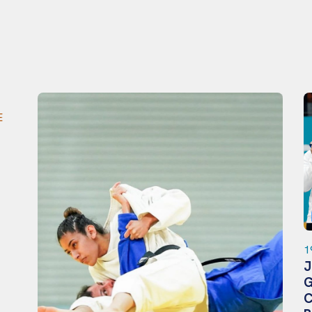
19
J
G
C