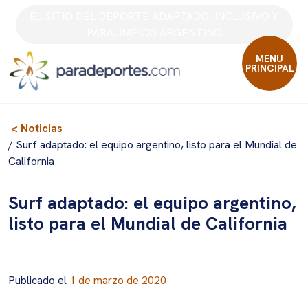
Skip
EL SITIO DEL DEPORTE ADAPTADO, INCLUSIVO Y
to
PARALÍMPICO ARGENTINO
content
MENU
PRINCIPAL
< Noticias
/ Surf adaptado: el equipo argentino, listo para el Mundial de
California
Surf adaptado: el equipo argentino,
listo para el Mundial de California
Publicado el
1 de marzo de 2020